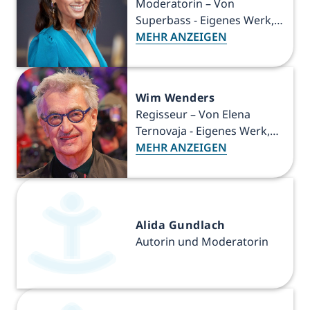
Moderatorin – Von
_und_Kinopreis_2019).jpg#/
Superbass - Eigenes Werk,
media/Datei:MJK_60829_Urs
CC BY-SA 4.0,
MEHR ANZEIGEN
ula_Karven_(Hessischer_Film
https://commons.wikimedia
-_und_Kinopreis_2019).jpg
.org/w/index.php?
curid=123343660
Wim Wenders
Regisseur – Von Elena
Ternovaja - Eigenes Werk,
CC BY-SA 3.0,
MEHR ANZEIGEN
https://commons.wikimedia
.org/w/index.php?
curid=146607754
Alida Gundlach
Autorin und Moderatorin