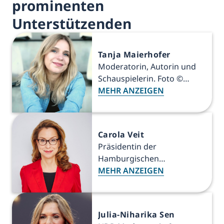
prominenten
Unterstützenden
Tanja Maierhofer
Moderatorin, Autorin und
Schauspielerin. Foto ©
Claudia Stranghöner
MEHR ANZEIGEN
Carola Veit
Präsidentin der
Hamburgischen
Bürgerschaft (Schirmherrin
MEHR ANZEIGEN
Tag d.off. Tür) – Von Carola
Veit, MdHB - Eigenes Werk,
CC BY-SA 4.0
Julia-Niharika Sen
https://commons.wikimedia