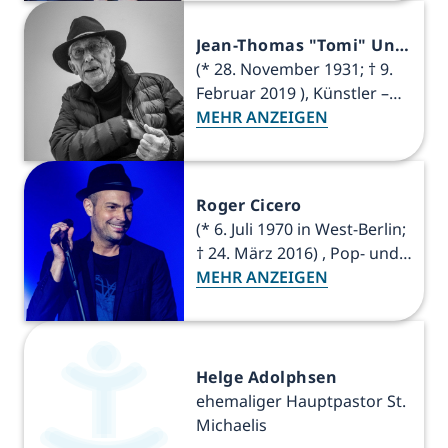
2011) – Von Quirinale.it,
Attribution,
Jean-Thomas "Tomi" Ungerer
https://commons.wikimedia
(* 28. November 1931; † 9.
.org/w/index.php?
Februar 2019 ), Künstler –
curid=132801017
Von Claude Truong-Ngoc /
MEHR ANZEIGEN
Wikimedia Commons - cc-
by-sa-3.0, CC BY-SA 3.0,
https://commons.wikimedia
Roger Cicero
.org/w/index.php?
(* 6. Juli 1970 in West-Berlin;
curid=64396384
† 24. März 2016) , Pop- und
Jazzmusiker – Von ©
MEHR ANZEIGEN
Jörgens.mi, CC BY-SA 3.0,
https://commons.wikimedia
.org/w/index.php?
curid=34170312
Helge Adolphsen
ehemaliger Hauptpastor St.
Michaelis