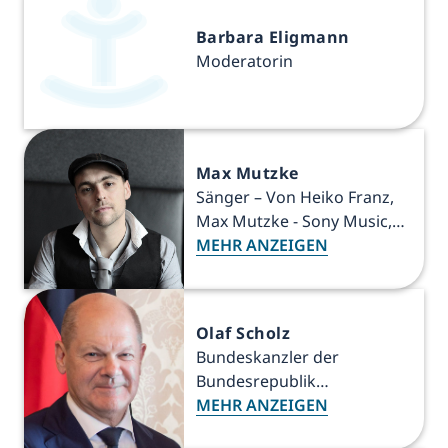
Barbara Eligmann
Moderatorin
Max Mutzke
Sänger – Von Heiko Franz,
Max Mutzke - Sony Music,
CC BY-SA 3.0 de,
MEHR ANZEIGEN
https://commons.wikimedia
.org/w/index.php?
curid=32609003
Olaf Scholz
Bundeskanzler der
Bundesrepublik
Deutschland a.D.
MEHR ANZEIGEN
(Schirmherr TraumaTage